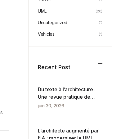
UML
(20)
Uncategorized
(1)
Vehicles
(1)
Recent Post
Du texte à l’architecture :
Une revue pratique de
VPasCode et du
juin 30, 2026
diagrammation pilotée par
rs
l’IA
L’architecte augmenté par
l’IA : moderniser le UML