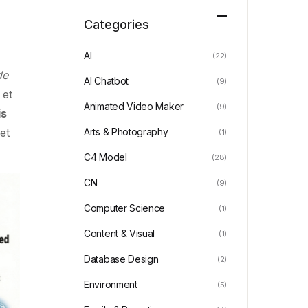
Categories
AI
(22)
de
AI Chatbot
(9)
 et
Animated Video Maker
(9)
is
et
Arts & Photography
(1)
C4 Model
(28)
CN
(9)
Computer Science
(1)
Content & Visual
(1)
Database Design
(2)
Environment
(5)