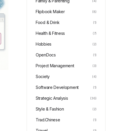
Family & Parenting
(4)
Flipbook Maker
(8)
Food & Drink
(1)
Health & Fitness
(7)
Hobbies
(2)
OpenDocs
(1)
Project Management
(3)
Society
(4)
Software Development
(1)
Strategic Analysis
(36)
Style & Fashion
(2)
Trad.Chinese
(1)
Travel
(1)