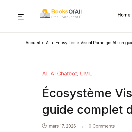
Home
Free EBooks for IT
Accueil
AI
Écosystème Visual Paradigm AI : un guid
AI
AI Chatbot
UML
,
,
Écosystème Visu
guide complet de
modélisation vis
mars 17, 2026
0 Comments