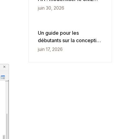
pour une vitesse agile
juin 30, 2026
Un guide pour les
débutants sur la conception
conceptuelle, logique et
juin 17, 2026
physique des bases de
données