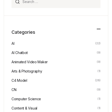
Categories
AI
(22)
AI Chatbot
(9)
Animated Video Maker
(9)
Arts & Photography
(1)
C4 Model
(28)
CN
(9)
Computer Science
(1)
Content & Visual
(1)