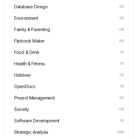
Database Design
(2)
Environment
(5)
Family & Parenting
(4)
Flipbook Maker
(8)
Food & Drink
(1)
Health & Fitness
(7)
Hobbies
(2)
OpenDocs
(1)
Project Management
(3)
Society
(4)
Software Development
(1)
Strategic Analysis
(36)