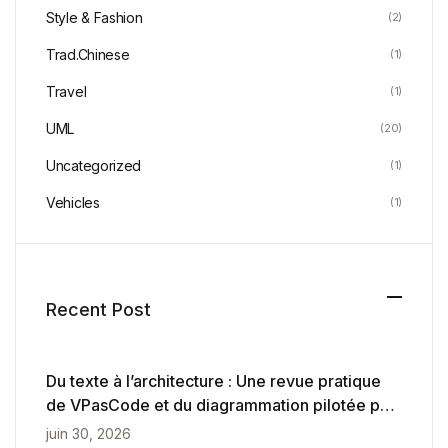
Style & Fashion
(2)
Trad.Chinese
(1)
Travel
(1)
UML
(20)
Uncategorized
(1)
Vehicles
(1)
Recent Post
Du texte à l’architecture : Une revue pratique
de VPasCode et du diagrammation pilotée par
l’IA
juin 30, 2026