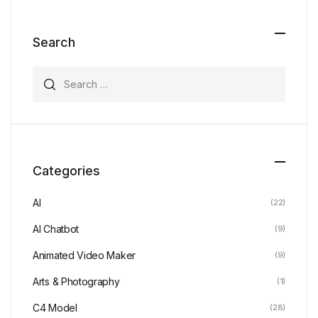
Search
Search for:
Categories
AI
(22)
AI Chatbot
(9)
Animated Video Maker
(9)
Arts & Photography
(1)
C4 Model
(28)