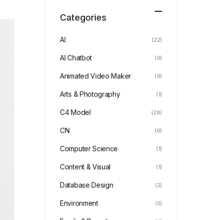
Categories
AI
(22)
AI Chatbot
(9)
Animated Video Maker
(9)
Arts & Photography
(1)
C4 Model
(28)
CN
(9)
Computer Science
(1)
Content & Visual
(1)
Database Design
(2)
Environment
(5)