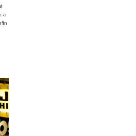
nt
z à
afin