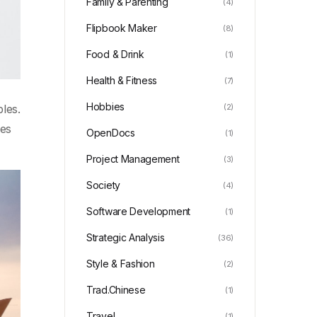
Family & Parenting
(4)
Flipbook Maker
(8)
Food & Drink
(1)
Health & Fitness
(7)
Hobbies
(2)
les.
les
OpenDocs
(1)
Project Management
(3)
Society
(4)
Software Development
(1)
Strategic Analysis
(36)
Style & Fashion
(2)
Trad.Chinese
(1)
Travel
(1)