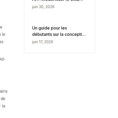
pour une vitesse agile
juin 30, 2026
se
Un guide pour les
débutants sur la conception
 le
conceptuelle, logique et
ès
juin 17, 2026
physique des bases de
données
id-
ains
 de
 la