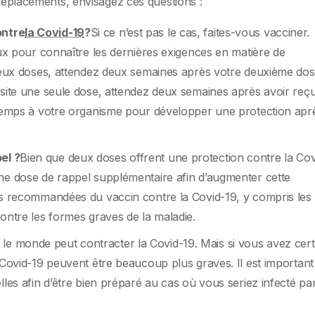
 déplacements, envisagez ces questions :
ontre
la Covid-19
?
Si ce n’est pas le cas, faites-vous vacciner.
aux pour connaître les dernières exigences en matière de
 deux doses, attendez deux semaines après votre deuxième do
ssite une seule dose, attendez deux semaines après avoir reçu
 temps à votre organisme pour développer une protection apr
el ?
Bien que deux doses offrent une protection contre la Cov
ne dose de rappel supplémentaire afin d’augmenter cette
es recommandées du vaccin contre la Covid-19, y compris les
ontre les formes graves de la maladie.
 le monde peut contracter la Covid-19. Mais si vous avez cert
 Covid-19 peuvent être beaucoup plus graves. Il est important
lles afin d’être bien préparé au cas où vous seriez infecté par