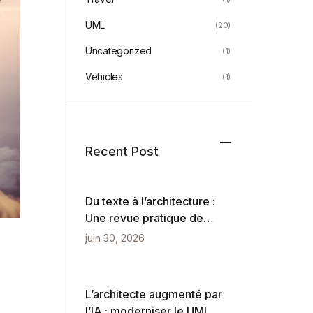
UML
(20)
Uncategorized
(1)
Vehicles
(1)
Recent Post
Du texte à l’architecture :
Une revue pratique de
VPasCode et du
juin 30, 2026
diagrammation pilotée par
l’IA
L’architecte augmenté par
l’IA : moderniser le UML