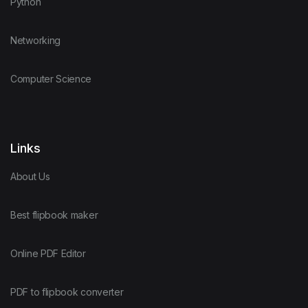
Python
Networking
Computer Science
Links
About Us
Best flipbook maker
Online PDF Editor
PDF to flipbook converter