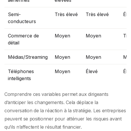
aériennes
élevées
Semi-
Très élevé
Très élevé
Éle
conducteurs
Commerce de
Moyen
Moyen
Trè
détail
Médias/Streaming
Moyen
Moyen
Mo
Téléphones
Moyen
Élevé
Éle
intelligents
Comprendre ces variables permet aux dirigeants
d’anticiper les changements. Cela déplace la
conversation de la réaction à la stratégie. Les entreprises
peuvent se positionner pour atténuer les risques avant
qu’ils n’affectent le résultat financier.