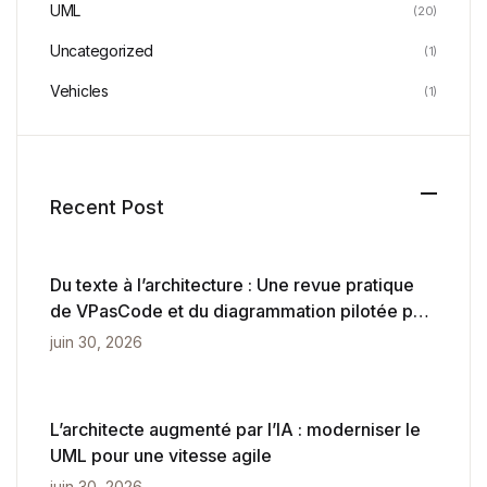
UML
(20)
Uncategorized
(1)
Vehicles
(1)
Recent Post
Du texte à l’architecture : Une revue pratique
de VPasCode et du diagrammation pilotée par
l’IA
juin 30, 2026
L’architecte augmenté par l’IA : moderniser le
UML pour une vitesse agile
juin 30, 2026