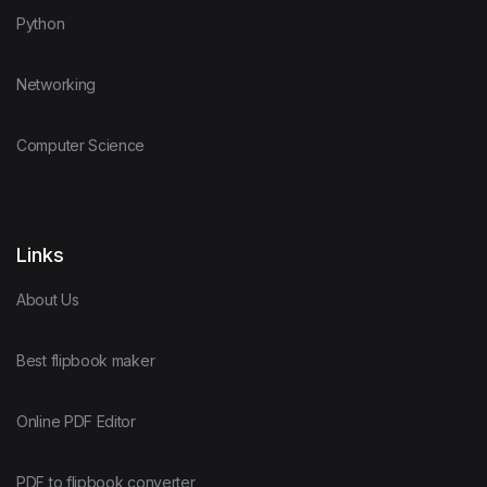
Python
Networking
Computer Science
Links
About Us
Best flipbook maker
Online PDF Editor
PDF to flipbook converter