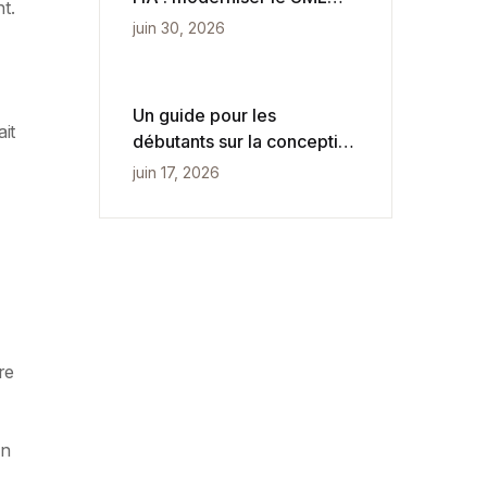
t.
pour une vitesse agile
juin 30, 2026
Un guide pour les
it
débutants sur la conception
conceptuelle, logique et
juin 17, 2026
physique des bases de
données
re
en