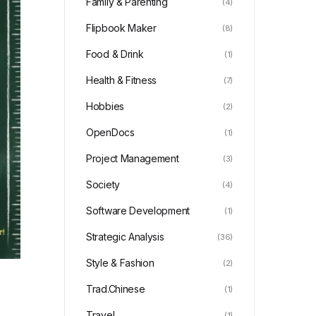
Family & Parenting
(4)
Flipbook Maker
(8)
Food & Drink
(1)
Health & Fitness
(7)
Hobbies
(2)
OpenDocs
(1)
Project Management
(3)
Society
(4)
Software Development
(1)
Strategic Analysis
(36)
Style & Fashion
(2)
Trad.Chinese
(1)
Travel
(1)