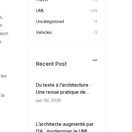
UML
(20)
s,
Uncategorized
(1)
ls
Vehicles
(1)
sion
e
Recent Post
les
Du texte à l’architecture :
Une revue pratique de
la
VPasCode et du
juin 30, 2026
diagrammation pilotée par
l’IA
L’architecte augmenté par
l’IA : moderniser le UML