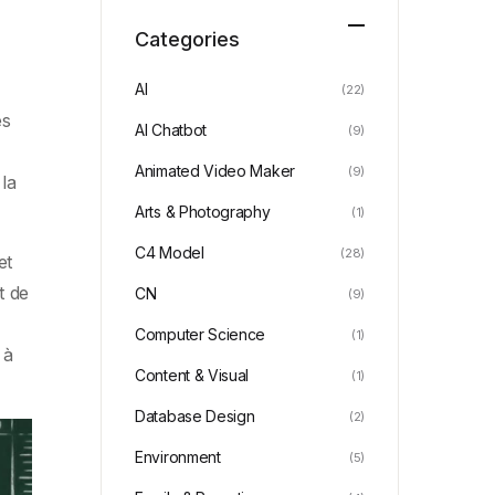
Categories
AI
(22)
es
AI Chatbot
(9)
Animated Video Maker
(9)
 la
Arts & Photography
(1)
C4 Model
(28)
et
t de
CN
(9)
Computer Science
(1)
 à
Content & Visual
(1)
Database Design
(2)
Environment
(5)