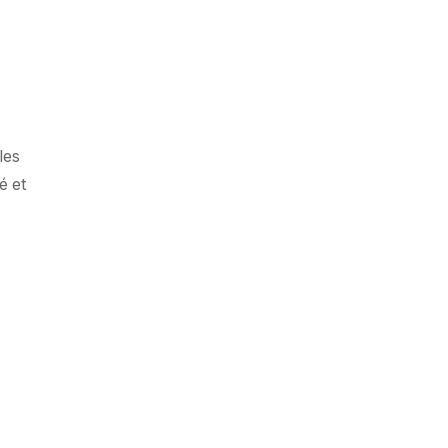
les
é et