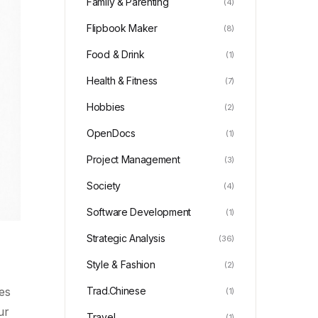
Family & Parenting
(4)
Flipbook Maker
(8)
Food & Drink
(1)
Health & Fitness
(7)
Hobbies
(2)
OpenDocs
(1)
Project Management
(3)
Society
(4)
Software Development
(1)
Strategic Analysis
(36)
Style & Fashion
(2)
Trad.Chinese
ces
(1)
ur
Travel
(1)