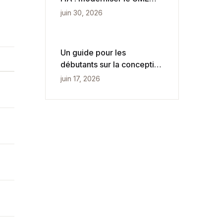
pour une vitesse agile
juin 30, 2026
Un guide pour les
débutants sur la conception
conceptuelle, logique et
juin 17, 2026
physique des bases de
données