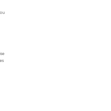
 ou
ise
des