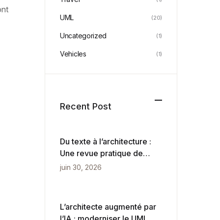
ont
UML
(20)
Uncategorized
(1)
Vehicles
(1)
Recent Post
Du texte à l’architecture :
Une revue pratique de
VPasCode et du
juin 30, 2026
diagrammation pilotée par
l’IA
L’architecte augmenté par
l’IA : moderniser le UML