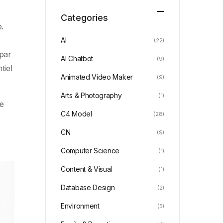
Categories
.
AI
(22)
 par
AI Chatbot
(9)
tiel
Animated Video Maker
(9)
Arts & Photography
(1)
ne
C4 Model
(28)
CN
(9)
Computer Science
(1)
Content & Visual
(1)
Database Design
(2)
Environment
(5)