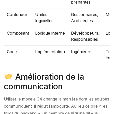
prenantes
Conteneur
Unités
Gestionnaires,
Moy
logicielles
Architectes
Composant
Logique interne
Développeurs,
Lon
Responsables
Code
Implémentation
Ingénieurs
Trè
long
Amélioration de la
communication
Utiliser le modèle C4 change la manière dont les équipes
communiquent. Il réduit l’ambiguïté. Au lieu de dire « les
trucs du backend », un membre de l’équipe dit « le