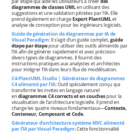
par étape qui aide les utilisateurs à créer
des
diagrammes de classes UML
en utilisant des
suggestions et une validation pilotées par l’IA. Elle
prend également en charge
Export PlantUML
et
analyse de conception pour les ingénieurs logiciels.
Guide de génération de diagrammes par IA de
Visual Paradigm
: Il s’agit d’un guide complet,
guide
étape par étape
pour utiliser des outils alimentés par
l’IA afin de générer rapidement et avec précision
divers types de diagrammes. Il fournit des
instructions pratiques aux analystes et architectes
pour intégrer l’IA dans leurs flux de modélisation.
C4-PlantUML Studio | Générateur de diagrammes
C4 alimenté par l’IA
: Outil spécialement conçu qui
transforme les invites en langage naturel
en
diagrammes C4 corrects et en couches
pour la
visualisation de l’architecture logicielle. Il prend en
charge les quatre niveaux fondamentaux—
Contexte,
Conteneur, Composant et Code
.
Générateur d’architecture système MVC alimenté
par l’IA par Visual Paradigm
: Cette fonctionnalité