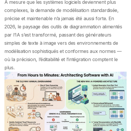
2026 : pourquoi
À mesure que les systèmes logiciels deviennent plus
complexes, la demande de modélisation standardisée,
Visual Paradigm
précise et maintenable n’a jamais été aussi forte. En
2026, le paysage des outils de diagrammation alimentés
domine le domaine
par l’IA s’est transformé, passant des générateurs
simples de texte à image vers des environnements de
modélisation sophistiqués et conformes aux normes —
où la précision, l’éditabilité et l’intégration comptent le
plus.