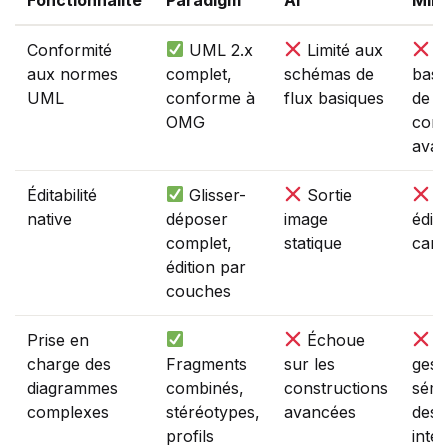
Conformité
UML 2.x
Limité aux
S
aux normes
complet,
schémas de
basi
UML
conforme à
flux basiques
de
OMG
cons
avan
Éditabilité
Glisser-
Sortie
Li
native
déposer
image
édit
complet,
statique
cane
édition par
couches
Prise en
Échoue
M
charge des
Fragments
sur les
gest
diagrammes
combinés,
constructions
séma
complexes
stéréotypes,
avancées
des
profils
inte