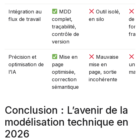
Intégration au
MDD
Outil isolé,
E
flux de travail
complet,
en silo
de
traçabilité,
fonc
contrôle de
frag
version
Précision et
Mise en
Mauvaise
Né
optimisation de
page
mise en
un r
l’IA
optimisée,
page, sortie
man
correction
incohérente
sémantique
Conclusion : L’avenir de la
modélisation technique en
2026