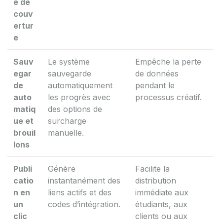
e de
couv
ertur
e
Sauv
Le système
Empêche la perte
egar
sauvegarde
de données
de
automatiquement
pendant le
auto
les progrès avec
processus créatif.
matiq
des options de
ue et
surcharge
brouil
manuelle.
lons
Publi
Génère
Facilite la
catio
instantanément des
distribution
n en
liens actifs et des
immédiate aux
un
codes d’intégration.
étudiants, aux
clic
clients ou aux