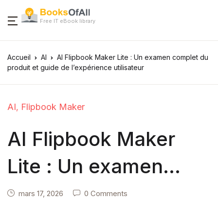
Free IT eBook library
Accueil
AI
AI Flipbook Maker Lite : Un examen complet du
produit et guide de l’expérience utilisateur
AI
Flipbook Maker
,
AI Flipbook Maker
Lite : Un examen
complet du produit et
mars 17, 2026
0 Comments