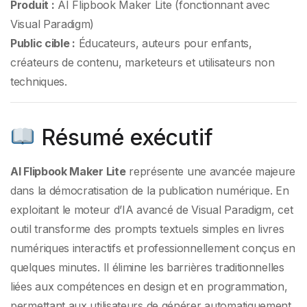
guide de l’expérience
Produit :
AI Flipbook Maker Lite (fonctionnant avec
Visual Paradigm)
utilisateur
Public cible :
Éducateurs, auteurs pour enfants,
créateurs de contenu, marketeurs et utilisateurs non
techniques.
Résumé exécutif
AI Flipbook Maker Lite
représente une avancée majeure
dans la démocratisation de la publication numérique. En
exploitant le moteur d’IA avancé de Visual Paradigm, cet
outil transforme des prompts textuels simples en livres
numériques interactifs et professionnellement conçus en
quelques minutes. Il élimine les barrières traditionnelles
liées aux compétences en design et en programmation,
permettant aux utilisateurs de générer automatiquement