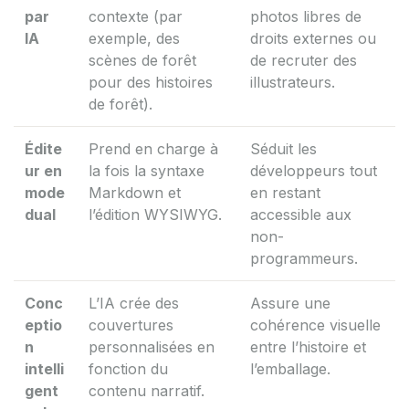
par
contexte (par
photos libres de
IA
exemple, des
droits externes ou
scènes de forêt
de recruter des
pour des histoires
illustrateurs.
de forêt).
Édite
Prend en charge à
Séduit les
ur en
la fois la syntaxe
développeurs tout
mode
Markdown et
en restant
dual
l’édition WYSIWYG.
accessible aux
non-
programmeurs.
Conc
L’IA crée des
Assure une
eptio
couvertures
cohérence visuelle
n
personnalisées en
entre l’histoire et
intelli
fonction du
l’emballage.
gent
contenu narratif.