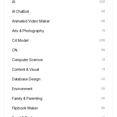
AI
(22)
AI Chatbot
(9)
Animated Video Maker
(9)
Arts & Photography
(1)
C4 Model
(28)
CN
(9)
Computer Science
(1)
Content & Visual
(1)
Database Design
(2)
Environment
(5)
Family & Parenting
(4)
Flipbook Maker
(8)