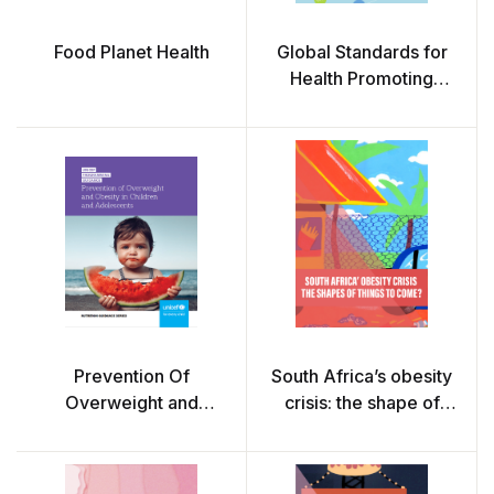
Food Planet Health
Global Standards for
Health Promoting
Schools and their
implementation
guidance
Prevention Of
South Africa’s obesity
Overweight and
crisis: the shape of
Obesity in Children and
things to come?
Adolescents