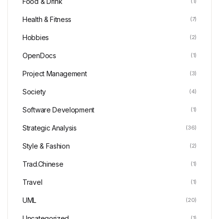
Food & Drink
(1)
Health & Fitness
(7)
Hobbies
(2)
OpenDocs
(1)
Project Management
(3)
Society
(4)
Software Development
(1)
Strategic Analysis
(36)
Style & Fashion
(2)
Trad.Chinese
(1)
Travel
(1)
UML
(20)
Uncategorized
(1)