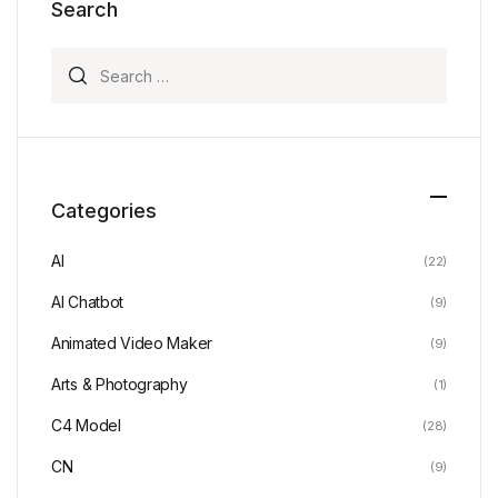
Search
Search for:
Categories
AI
(22)
AI Chatbot
(9)
Animated Video Maker
(9)
Arts & Photography
(1)
C4 Model
(28)
CN
(9)