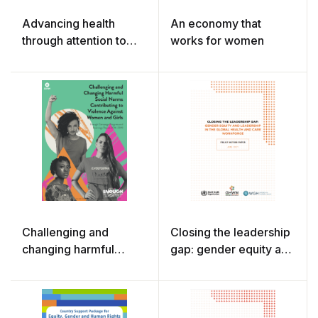
Advancing health
An economy that
through attention to
works for women
gender, equity and
human rights :
summary of stories
Challenging and
Closing the leadership
changing harmful
gap: gender equity and
social norms
leadership in the global
contributing to
health and care
violence against
workforce
women and girls