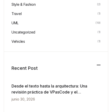
Style & Fashion
(2)
Travel
(1)
UML
(19)
Uncategorized
(1)
Vehicles
(1)
Recent Post
Desde el texto hasta la arquitectura: Una
revisión práctica de VPasCode y el
diagramado impulsado por IA
junio 30, 2026