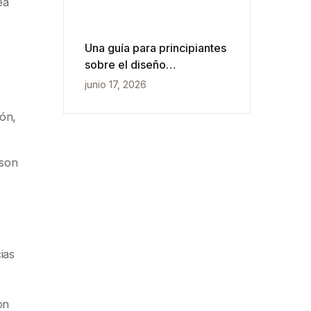
ea
Una guía para principiantes
sobre el diseño
conceptual, lógico y físico
junio 17, 2026
de bases de datos
ión,
 son
ias
on