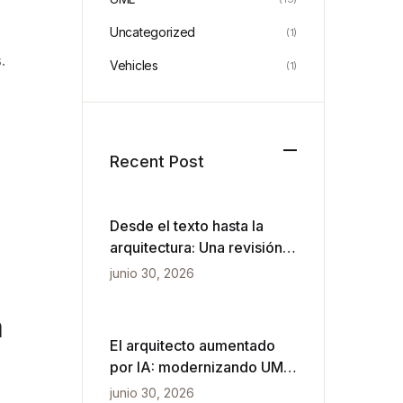
Uncategorized
(1)
.
Vehicles
(1)
Recent Post
Desde el texto hasta la
arquitectura: Una revisión
práctica de VPasCode y el
junio 30, 2026
diagramado impulsado por
IA
a
El arquitecto aumentado
por IA: modernizando UML
para velocidad ágil
junio 30, 2026