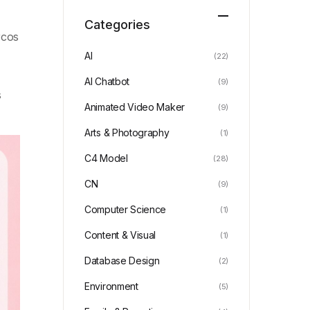
Categories
rcos
n
AI
(22)
AI Chatbot
(9)
s
Animated Video Maker
(9)
Arts & Photography
(1)
C4 Model
(28)
CN
(9)
Computer Science
(1)
Content & Visual
(1)
Database Design
(2)
Environment
(5)