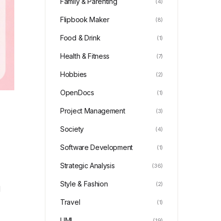
Family & Parenting
(4)
Flipbook Maker
(8)
Food & Drink
(1)
Health & Fitness
(7)
Hobbies
(2)
OpenDocs
(1)
Project Management
(3)
Society
(4)
Software Development
(1)
Strategic Analysis
(36)
Style & Fashion
(2)
l
Travel
(1)
UML
(19)