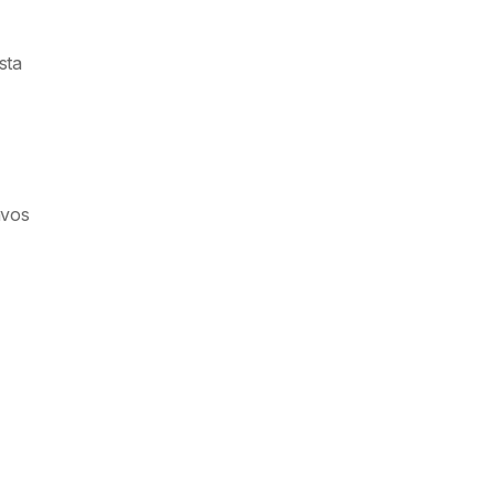
sta
avos