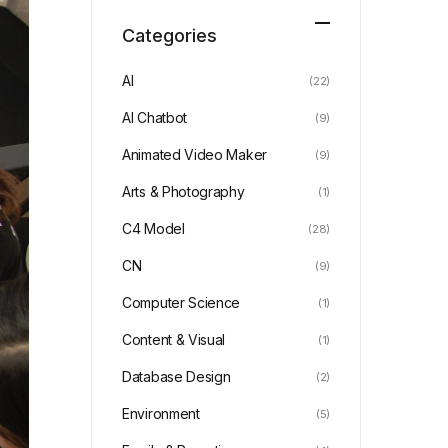
Categories
AI
(22)
AI Chatbot
(9)
Animated Video Maker
(9)
Arts & Photography
(1)
C4 Model
(28)
CN
(9)
Computer Science
(1)
Content & Visual
(1)
Database Design
(2)
Environment
(5)