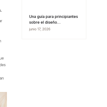
s.
Una guía para principiantes
ar
sobre el diseño
conceptual, lógico y físico
junio 17, 2026
de bases de datos
n
que
ades
tan