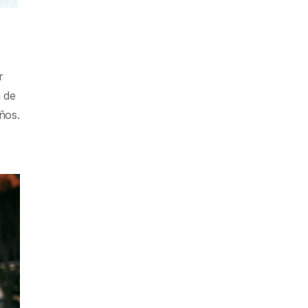
r
 de
ños.