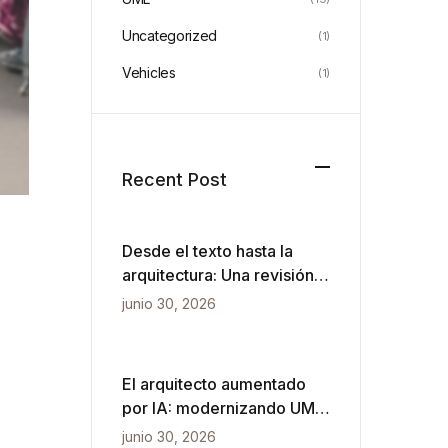
Uncategorized
(1)
Vehicles
(1)
Recent Post
Desde el texto hasta la
arquitectura: Una revisión
práctica de VPasCode y el
junio 30, 2026
diagramado impulsado por
IA
El arquitecto aumentado
por IA: modernizando UML
para velocidad ágil
junio 30, 2026