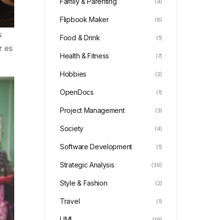
Family & Parenting
(4)
Flipbook Maker
(8)
s
Food & Drink
(1)
r es
Health & Fitness
(7)
Hobbies
(2)
OpenDocs
(1)
Project Management
(3)
Society
(4)
Software Development
(1)
Strategic Analysis
(36)
Style & Fashion
(2)
Travel
(1)
UML
(19)