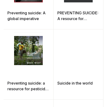
Preventing suicide: A
PREVENTING SUICIDE:
global imperative
A resource for
filmmakers and others
working on stage and
screen
Preventing suicide: a
Suicide in the world
resource for pesticide
registrars and
regulators