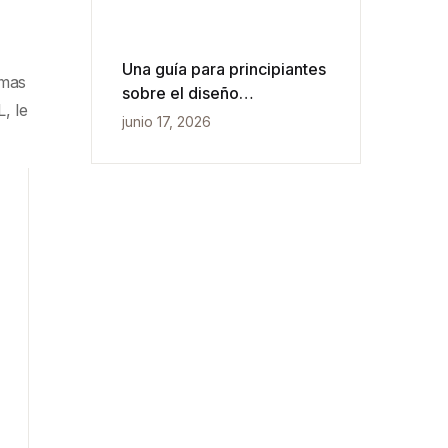
Una guía para principiantes
amas
sobre el diseño
, le
conceptual, lógico y físico
junio 17, 2026
de bases de datos