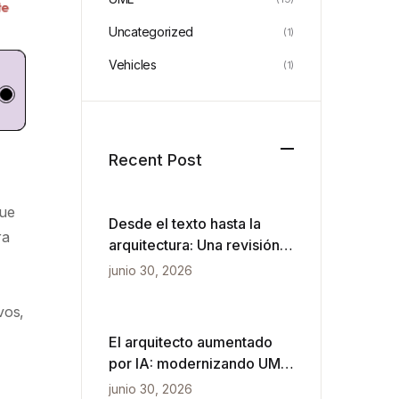
Uncategorized
(1)
Vehicles
(1)
Recent Post
que
Desde el texto hasta la
ra
arquitectura: Una revisión
práctica de VPasCode y el
junio 30, 2026
diagramado impulsado por
IA
vos,
El arquitecto aumentado
por IA: modernizando UML
para velocidad ágil
junio 30, 2026