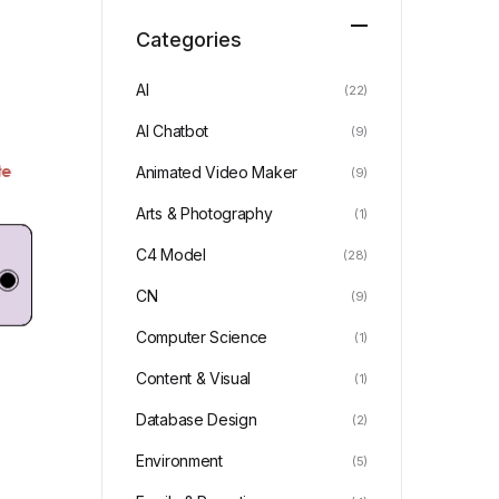
Categories
AI
(22)
AI Chatbot
(9)
Animated Video Maker
(9)
Arts & Photography
(1)
C4 Model
(28)
CN
(9)
Computer Science
(1)
Content & Visual
(1)
Database Design
(2)
Environment
(5)