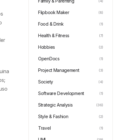
Family & Parenting
(4)
Flipbook Maker
(8)
os
o
Food & Drink
(1)
Health & Fitness
(7)
der
Hobbies
(2)
OpenDocs
(1)
Project Management
(3)
uina
os;
Society
(4)
luso
Software Development
(1)
Strategic Analysis
(36)
Style & Fashion
(2)
Travel
(1)
UML
(19)