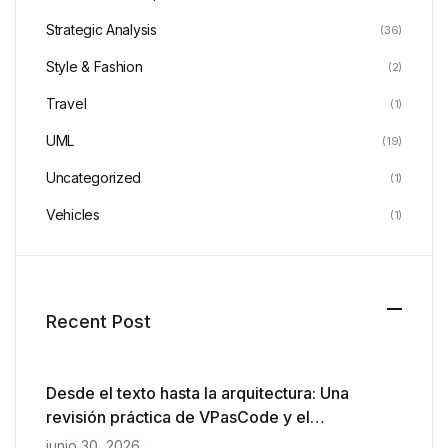
Strategic Analysis
(36)
Style & Fashion
(2)
Travel
(1)
UML
(19)
Uncategorized
(1)
Vehicles
(1)
Recent Post
Desde el texto hasta la arquitectura: Una
revisión práctica de VPasCode y el
diagramado impulsado por IA
junio 30, 2026