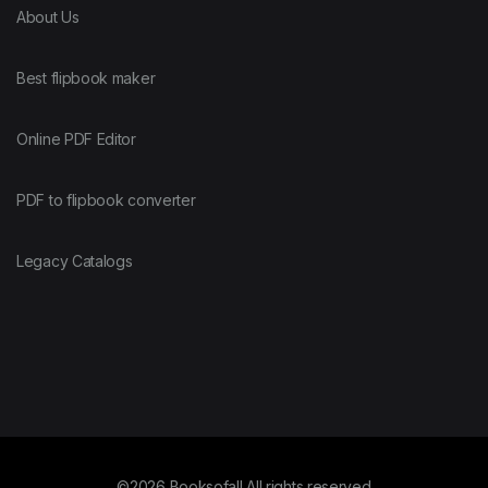
About Us
Best flipbook maker
Online PDF Editor
PDF to flipbook converter
Legacy Catalogs
©2026 Booksofall All rights reserved