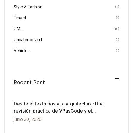
Style & Fashion
(2)
Travel
(1)
UML
(19)
Uncategorized
(1)
Vehicles
(1)
Recent Post
Desde el texto hasta la arquitectura: Una
revisión práctica de VPasCode y el
diagramado impulsado por IA
junio 30, 2026