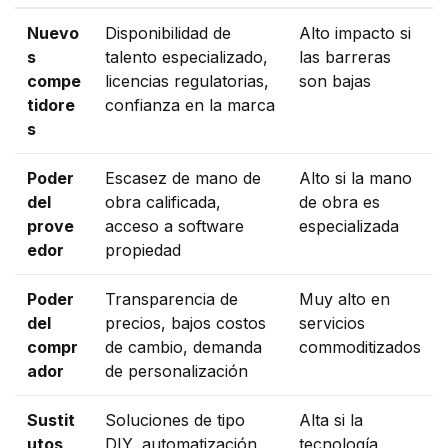
Nuevo
Disponibilidad de
Alto impacto si
s
talento especializado,
las barreras
compe
licencias regulatorias,
son bajas
tidore
confianza en la marca
s
Poder
Escasez de mano de
Alto si la mano
del
obra calificada,
de obra es
prove
acceso a software
especializada
edor
propiedad
Poder
Transparencia de
Muy alto en
del
precios, bajos costos
servicios
compr
de cambio, demanda
commoditizados
ador
de personalización
Sustit
Soluciones de tipo
Alta si la
utos
DIY, automatización,
tecnología