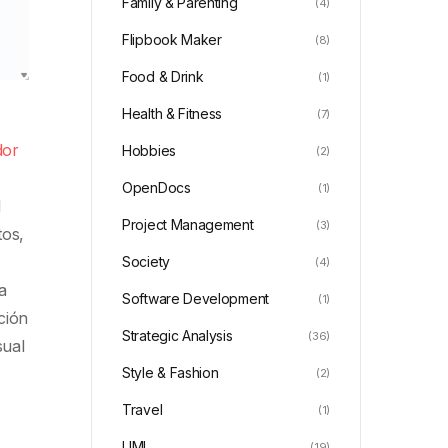
Family & Parenting
(4)
Flipbook Maker
(8)
Food & Drink
(1)
Health & Fitness
(7)
dor
Hobbies
(2)
OpenDocs
(1)
l
Project Management
(3)
tos,
Society
(4)
a
Software Development
(1)
ción
Strategic Analysis
(36)
sual
Style & Fashion
(2)
Travel
(1)
UML
(19)