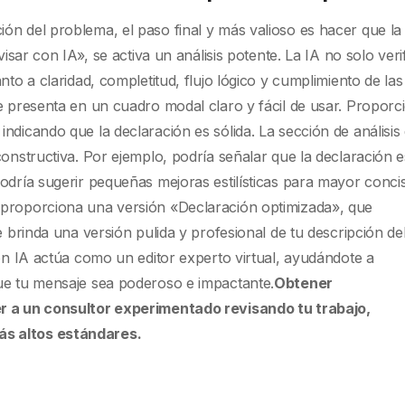
ón del problema, el paso final y más valioso es hacer que la
visar con IA», se activa un análisis potente. La IA no solo veri
nto a claridad, completitud, flujo lógico y cumplimiento de las
e presenta en un cuadro modal claro y fácil de usar. Proporc
ndicando que la declaración es sólida. La sección de análisis
constructiva. Por ejemplo, podría señalar que la declaración e
odría sugerir pequeñas mejoras estilísticas para mayor concis
 proporciona una versión «Declaración optimizada», que
e brinda una versión pulida y profesional de tu descripción de
con IA actúa como un editor experto virtual, ayudándote a
ue tu mensaje sea poderoso e impactante.
Obtener
er a un consultor experimentado revisando tu trabajo,
s altos estándares.