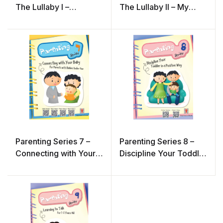
The Lullaby I –
The Lullaby II – My
Developing Regular
Child Won’t Sleep
Sleep Patterns
Parenting Series 7 –
Parenting Series 8 –
Connecting with Your
Discipline Your Toddler
Baby – For Parents with
in a Positive Way
Babies Under One