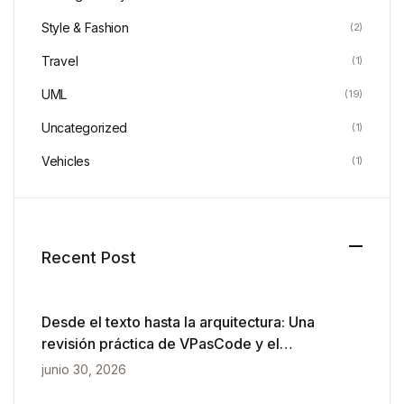
Style & Fashion
(2)
Travel
(1)
UML
(19)
Uncategorized
(1)
Vehicles
(1)
Recent Post
Desde el texto hasta la arquitectura: Una
revisión práctica de VPasCode y el
diagramado impulsado por IA
junio 30, 2026