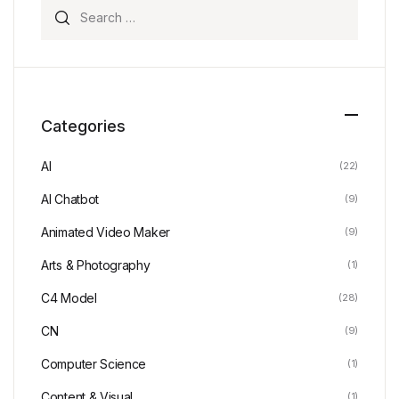
Search for:
Categories
AI
(22)
AI Chatbot
(9)
Animated Video Maker
(9)
Arts & Photography
(1)
C4 Model
(28)
CN
(9)
Computer Science
(1)
Content & Visual
(1)