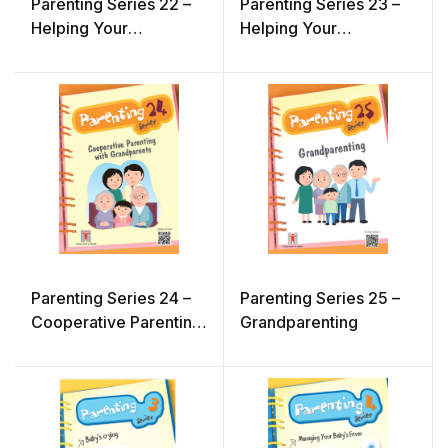
Parenting Series 22 –
Parenting Series 23 –
Helping Your
Helping Your
Preschooler Become
Preschooler Become
Resilient 1 (3 to 5 years
Resilient 2 (3 to 5
old)
years old)
Parenting Series 24 –
Parenting Series 25 –
Cooperative Parenting
Grandparenting
with Grandparents