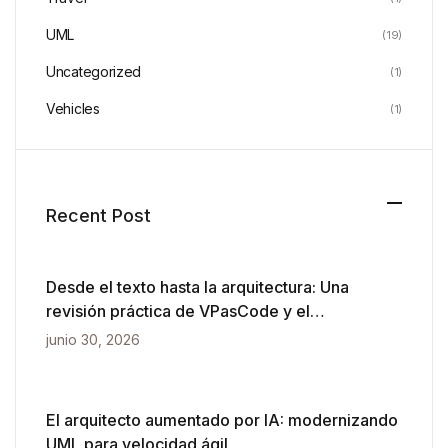
UML
(19)
Uncategorized
(1)
Vehicles
(1)
Recent Post
Desde el texto hasta la arquitectura: Una
revisión práctica de VPasCode y el
diagramado impulsado por IA
junio 30, 2026
El arquitecto aumentado por IA: modernizando
UML para velocidad ágil