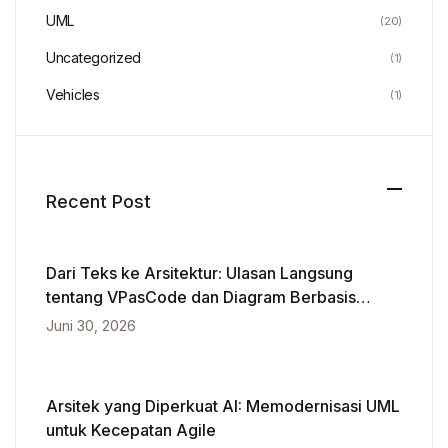
UML
(20)
Uncategorized
(1)
Vehicles
(1)
Recent Post
Dari Teks ke Arsitektur: Ulasan Langsung
tentang VPasCode dan Diagram Berbasis
Kecerdasan Buatan
Juni 30, 2026
Arsitek yang Diperkuat AI: Memodernisasi UML
untuk Kecepatan Agile