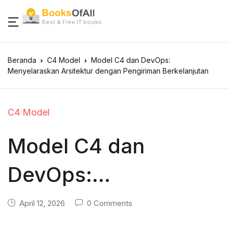
Best & Free IT books
Beranda
C4 Model
Model C4 dan DevOps:
Menyelaraskan Arsitektur dengan Pengiriman Berkelanjutan
C4 Model
Model C4 dan
DevOps:
Menyelaraskan
April 12, 2026
0 Comments