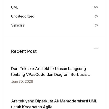
UML
(20)
Uncategorized
(1)
Vehicles
(1)
Recent Post
Dari Teks ke Arsitektur: Ulasan Langsung
tentang VPasCode dan Diagram Berbasis
Kecerdasan Buatan
Juni 30, 2026
Arsitek yang Diperkuat AI: Memodernisasi UML
untuk Kecepatan Agile