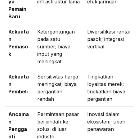
ya
infrastruktur lama
efek jaringan
Pemain
Baru
Kekuata
Ketergantungan
Diversifikasi rantai
n
pada satu
pasok; integrasi
Pemaso
sumber; biaya
vertikal
k
input yang
meningkat
Kekuata
Sensitivitas harga
Tingkatkan
n
meningkat; biaya
loyalitas merek;
Pembeli
pergantian
tingkatkan biaya
rendah
pergantian
Ancama
Permintaan pasar
Inovasi dalam
n
berpindah ke
ekosistem; ubah
Pengga
solusi di luar
penawaran
nti
industri