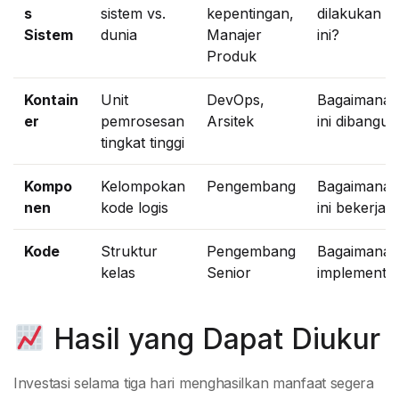
s
sistem vs.
kepentingan,
dilakukan s
Sistem
dunia
Manajer
ini?
Produk
Kontain
Unit
DevOps,
Bagaimana 
er
pemrosesan
Arsitek
ini dibangu
tingkat tinggi
Kompo
Kelompokan
Pengembang
Bagaimana 
nen
kode logis
ini bekerja?
Kode
Struktur
Pengembang
Bagaimana
kelas
Senior
implementa
Hasil yang Dapat Diukur
Investasi selama tiga hari menghasilkan manfaat segera