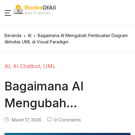
Best IT eBooks
Beranda
AI
Bagaimana AI Mengubah Pembuatan Diagram
Aktivitas UML di Visual Paradigm
AI
AI Chatbot
UML
,
,
Bagaimana AI
Mengubah
Pembuatan Diagram
Maret 17, 2026
0 Comments