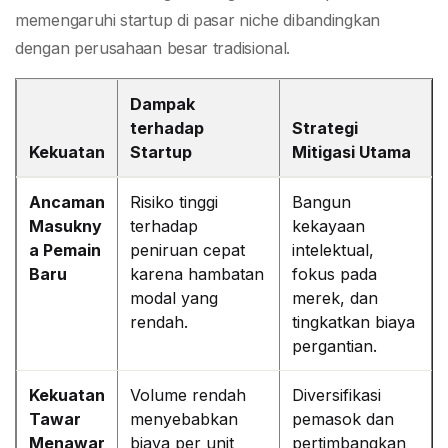
memengaruhi startup di pasar niche dibandingkan
dengan perusahaan besar tradisional.
Dampak
terhadap
Strategi
Kekuatan
Startup
Mitigasi Utama
Ancaman
Risiko tinggi
Bangun
Masukny
terhadap
kekayaan
a Pemain
peniruan cepat
intelektual,
Baru
karena hambatan
fokus pada
modal yang
merek, dan
rendah.
tingkatkan biaya
pergantian.
Kekuatan
Volume rendah
Diversifikasi
Tawar
menyebabkan
pemasok dan
Menawar
biaya per unit
pertimbangkan