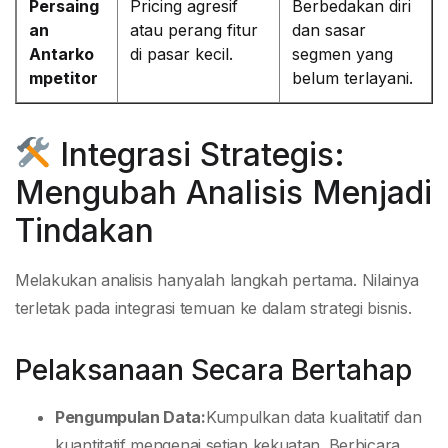
Persaing
Pricing agresif
Berbedakan diri
an
atau perang fitur
dan sasar
Antarko
di pasar kecil.
segmen yang
mpetitor
belum terlayani.
Integrasi Strategis:
Mengubah Analisis Menjadi
Tindakan
Melakukan analisis hanyalah langkah pertama. Nilainya
terletak pada integrasi temuan ke dalam strategi bisnis.
Pelaksanaan Secara Bertahap
Pengumpulan Data:
Kumpulkan data kualitatif dan
kuantitatif mengenai setiap kekuatan. Berbicara