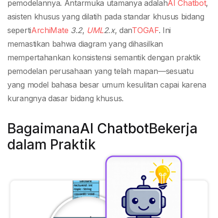
pemodelannya. Antarmuka utamanya adalah
AI Chatbot
,
asisten khusus yang dilatih pada standar khusus bidang
seperti
ArchiMate
3.2
,
UML
2.x
, dan
TOGAF
. Ini
memastikan bahwa diagram yang dihasilkan
mempertahankan konsistensi semantik dengan praktik
pemodelan perusahaan yang telah mapan—sesuatu
yang model bahasa besar umum kesulitan capai karena
kurangnya dasar bidang khusus.
Bagaimana
AI Chatbot
Bekerja
dalam Praktik