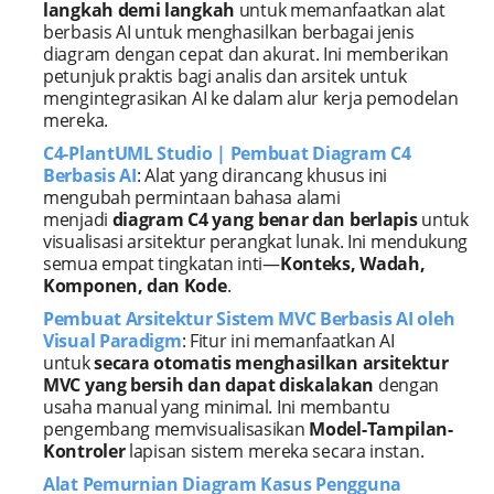
langkah demi langkah
untuk memanfaatkan alat
berbasis AI untuk menghasilkan berbagai jenis
diagram dengan cepat dan akurat. Ini memberikan
petunjuk praktis bagi analis dan arsitek untuk
mengintegrasikan AI ke dalam alur kerja pemodelan
mereka.
C4-PlantUML Studio | Pembuat Diagram C4
Berbasis AI
: Alat yang dirancang khusus ini
mengubah permintaan bahasa alami
menjadi
diagram C4 yang benar dan berlapis
untuk
visualisasi arsitektur perangkat lunak. Ini mendukung
semua empat tingkatan inti—
Konteks, Wadah,
Komponen, dan Kode
.
Pembuat Arsitektur Sistem MVC Berbasis AI oleh
Visual Paradigm
: Fitur ini memanfaatkan AI
untuk
secara otomatis menghasilkan arsitektur
MVC yang bersih dan dapat diskalakan
dengan
usaha manual yang minimal. Ini membantu
pengembang memvisualisasikan
Model-Tampilan-
Kontroler
lapisan sistem mereka secara instan.
Alat Pemurnian Diagram Kasus Pengguna