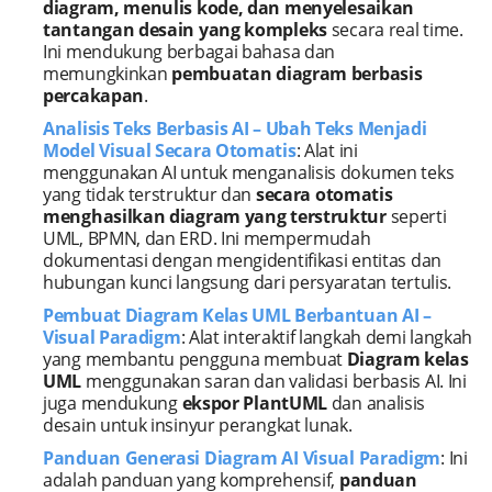
diagram, menulis kode, dan menyelesaikan
tantangan desain yang kompleks
secara real time.
Ini mendukung berbagai bahasa dan
memungkinkan
pembuatan diagram berbasis
percakapan
.
Analisis Teks Berbasis AI – Ubah Teks Menjadi
Model Visual Secara Otomatis
: Alat ini
menggunakan AI untuk menganalisis dokumen teks
yang tidak terstruktur dan
secara otomatis
menghasilkan diagram yang terstruktur
seperti
UML, BPMN, dan ERD. Ini mempermudah
dokumentasi dengan mengidentifikasi entitas dan
hubungan kunci langsung dari persyaratan tertulis.
Pembuat Diagram Kelas UML Berbantuan AI –
Visual Paradigm
: Alat interaktif langkah demi langkah
yang membantu pengguna membuat
Diagram kelas
UML
menggunakan saran dan validasi berbasis AI. Ini
juga mendukung
ekspor PlantUML
dan analisis
desain untuk insinyur perangkat lunak.
Panduan Generasi Diagram AI Visual Paradigm
: Ini
adalah panduan yang komprehensif,
panduan