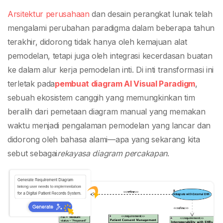
Percakapan dengan
Arsitektur perusahaan
dan desain perangkat lunak telah
mengalami perubahan paradigma dalam beberapa tahun
Suite Pemodelan AI
terakhir, didorong tidak hanya oleh kemajuan alat
pemodelan, tetapi juga oleh integrasi kecerdasan buatan
Visual Paradigm
ke dalam alur kerja pemodelan inti. Di inti transformasi ini
terletak pada
pembuat diagram AI Visual Paradigm
,
sebuah ekosistem canggih yang memungkinkan tim
beralih dari pemetaan diagram manual yang memakan
waktu menjadi pengalaman pemodelan yang lancar dan
didorong oleh bahasa alami—apa yang sekarang kita
sebut sebagai
rekayasa diagram percakapan
.