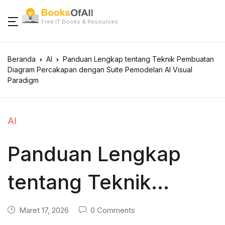
Free IT Books & Resources
Beranda
AI
Panduan Lengkap tentang Teknik Pembuatan
Diagram Percakapan dengan Suite Pemodelan AI Visual
Paradigm
AI
Panduan Lengkap
tentang Teknik
Pembuatan Diagram
Maret 17, 2026
0 Comments