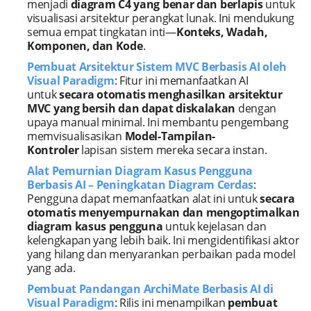
menjadi
diagram C4 yang benar dan berlapis
untuk
visualisasi arsitektur perangkat lunak. Ini mendukung
semua empat tingkatan inti—
Konteks, Wadah,
Komponen, dan Kode
.
Pembuat Arsitektur Sistem MVC Berbasis AI oleh
Visual Paradigm
: Fitur ini memanfaatkan AI
untuk
secara otomatis menghasilkan arsitektur
MVC yang bersih dan dapat diskalakan
dengan
upaya manual minimal. Ini membantu pengembang
memvisualisasikan
Model-Tampilan-
Kontroler
lapisan sistem mereka secara instan.
Alat Pemurnian Diagram Kasus Pengguna
Berbasis AI – Peningkatan Diagram Cerdas
:
Pengguna dapat memanfaatkan alat ini untuk
secara
otomatis menyempurnakan dan mengoptimalkan
diagram kasus pengguna
untuk kejelasan dan
kelengkapan yang lebih baik. Ini mengidentifikasi aktor
yang hilang dan menyarankan perbaikan pada model
yang ada.
Pembuat Pandangan ArchiMate Berbasis AI di
Visual Paradigm
: Rilis ini menampilkan
pembuat