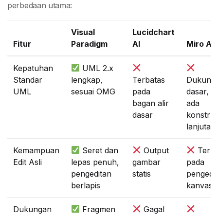
perbedaan utama:
Visual
Lucidchart
Fitur
Paradigm
AI
Miro AI
Kepatuhan
UML 2.x
Standar
lengkap,
Terbatas
Dukung
UML
sesuai OMG
pada
dasar, ti
bagan alir
ada
dasar
konstruk
lanjutan
Kemampuan
Seret dan
Output
Terba
Edit Asli
lepas penuh,
gambar
pada
pengeditan
statis
pengedi
berlapis
kanvas
Dukungan
Fragmen
Gagal