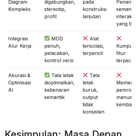
Diagram
digabungkan,
pada
Penang
Kompleks
stereotip,
konstruksi
semanti
profil
lanjutan
interaksi
yang bu
Integrasi
MDD
Alat
Alur Kerja
penuh,
terisolasi,
Kumpul
pelacakan,
terpencil
fitur
kontrol versi
terpeca
Akurasi &
Tata letak
Tata
Optimisasi
dioptimalkan,
letak
Memerl
AI
kebenaran
buruk,
pemros
semantik
output
manual
tidak
kembali
konsisten
Kesimpulan: Masa Depan