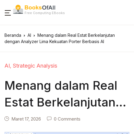
Free Computing EBooks
Beranda
AI
Menang dalam Real Estat Berkelanjutan
dengan Analyzer Lima Kekuatan Porter Berbasis AI
AI
Strategic Analysis
,
Menang dalam Real
Estat Berkelanjutan
dengan Analyzer
Maret 17, 2026
0 Comments