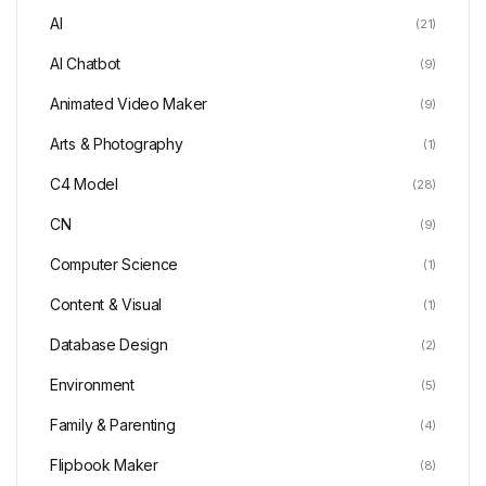
AI
(21)
AI Chatbot
(9)
Animated Video Maker
(9)
Arts & Photography
(1)
C4 Model
(28)
CN
(9)
Computer Science
(1)
Content & Visual
(1)
Database Design
(2)
Environment
(5)
Family & Parenting
(4)
Flipbook Maker
(8)