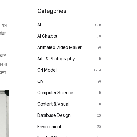
Categories
ंच बल
AI
(21)
येक
AI Chatbot
(9)
Animated Video Maker
(9)
ढ़कर
Arts & Photography
(1)
ावना
C4 Model
(28)
मझना
CN
(9)
Computer Science
(1)
Content & Visual
(1)
Database Design
(2)
Environment
(5)