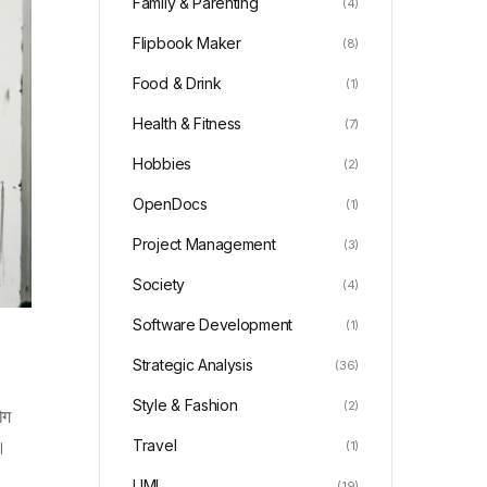
Family & Parenting
(4)
Flipbook Maker
(8)
Food & Drink
(1)
Health & Fitness
(7)
Hobbies
(2)
OpenDocs
(1)
Project Management
(3)
Society
(4)
Software Development
(1)
Strategic Analysis
(36)
Style & Fashion
(2)
ोग
Travel
।
(1)
UML
(19)