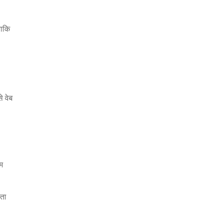
ताकि
े वेब
रम
रता