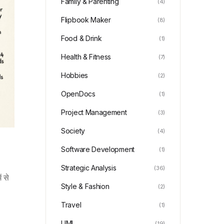
Family & Parenting
(4)
Flipbook Maker
(8)
Food & Drink
(1)
Health & Fitness
(7)
Hobbies
(2)
OpenDocs
(1)
Project Management
(3)
Society
(4)
Software Development
(1)
Strategic Analysis
(36)
 से
Style & Fashion
(2)
Travel
(1)
UML
(19)