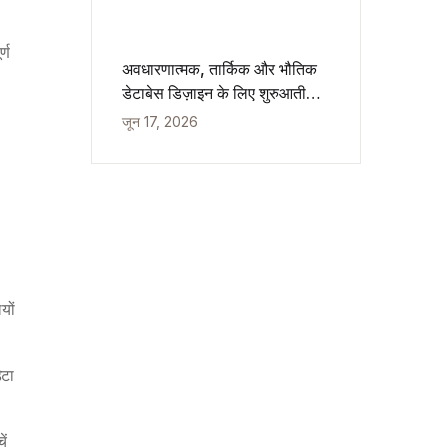
्ण
अवधारणात्मक, तार्किक और भौतिक
डेटाबेस डिज़ाइन के लिए शुरुआती
गाइड
जून 17, 2026
यों
ेटा
ें