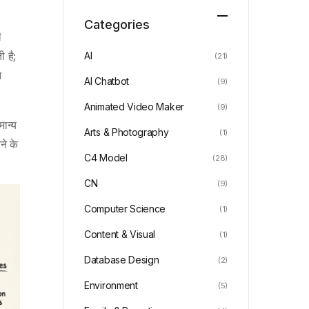
Categories
ी
 है;
AI
(21)
न
AI Chatbot
(9)
Animated Video Maker
(9)
मान्य
Arts & Photography
(1)
ने के
C4 Model
(28)
CN
(9)
Computer Science
(1)
Content & Visual
(1)
Database Design
(2)
Environment
(5)