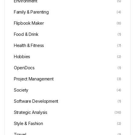
Environment
(5)
Family & Parenting
(4)
Flipbook Maker
(8)
Food & Drink
(1)
Health & Fitness
(7)
Hobbies
(2)
OpenDocs
(1)
Project Management
(3)
Society
(4)
Software Development
(1)
Strategic Analysis
(36)
Style & Fashion
(2)
Travel
(1)