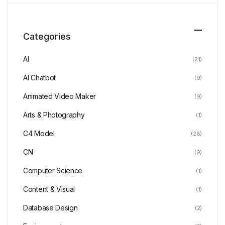
Categories
AI
(21)
AI Chatbot
(9)
Animated Video Maker
(9)
Arts & Photography
(1)
C4 Model
(28)
CN
(9)
Computer Science
(1)
Content & Visual
(1)
Database Design
(2)