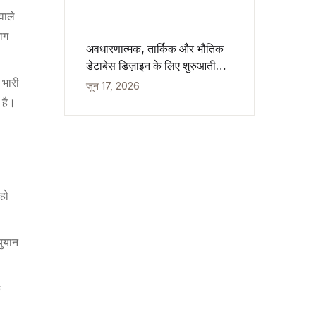
वाले
याग
अवधारणात्मक, तार्किक और भौतिक
डेटाबेस डिज़ाइन के लिए शुरुआती
गाइड
 भारी
जून 17, 2026
 है।
 हो
युयान
क