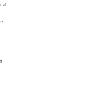
्स को
तर
की