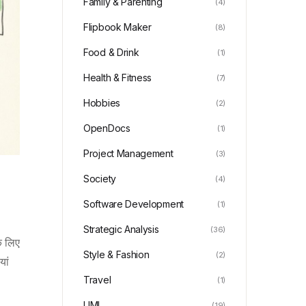
Family & Parenting
(4)
Flipbook Maker
(8)
Food & Drink
(1)
Health & Fitness
(7)
Hobbies
(2)
OpenDocs
(1)
Project Management
(3)
Society
(4)
Software Development
(1)
Strategic Analysis
(36)
के लिए
Style & Fashion
(2)
यां
Travel
(1)
UML
(19)