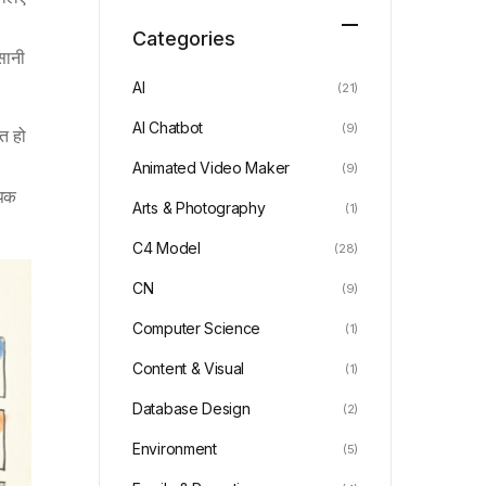
Categories
आसानी
AI
(21)
AI Chatbot
(9)
ित हो
Animated Video Maker
(9)
ापक
Arts & Photography
(1)
C4 Model
(28)
CN
(9)
Computer Science
(1)
Content & Visual
(1)
Database Design
(2)
Environment
(5)