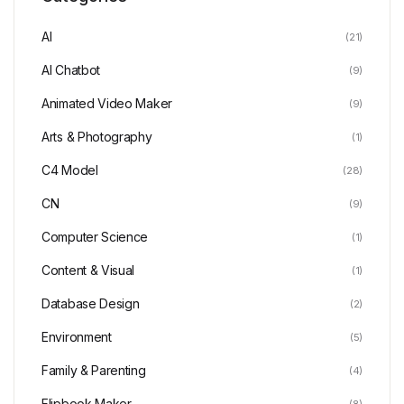
AI
(21)
AI Chatbot
(9)
Animated Video Maker
(9)
Arts & Photography
(1)
C4 Model
(28)
CN
(9)
Computer Science
(1)
Content & Visual
(1)
Database Design
(2)
Environment
(5)
Family & Parenting
(4)
Flipbook Maker
(8)