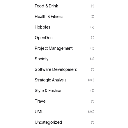
Food & Drink
(1)
Health & Fitness
(7)
Hobbies
(2)
OpenDocs
(1)
Project Management
(3)
Society
(4)
Software Development
(1)
Strategic Analysis
(36)
Style & Fashion
(2)
Travel
(1)
UML
(20)
Uncategorized
(1)