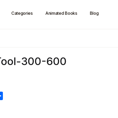
Categories
Animated Books
Blog
Tool-300-600
S
h
ar