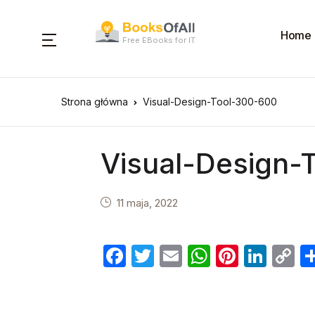
Home
Free EBooks for IT
Strona główna
Visual-Design-Tool-300-600
Visual-Design-
11 maja, 2022
F
T
E
W
Pi
Li
C
a
w
m
h
nt
n
o
c
itt
ail
at
er
k
p