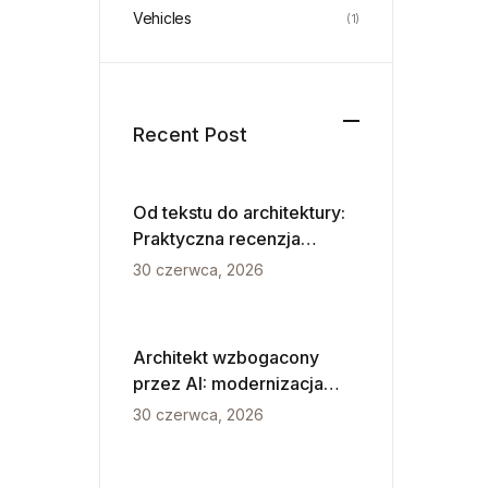
Vehicles
(1)
Recent Post
Od tekstu do architektury:
Praktyczna recenzja
VPasCode i diagramowania
30 czerwca, 2026
napędzanego przez AI
Architekt wzbogacony
przez AI: modernizacja
UML dla szybkości Agile
30 czerwca, 2026