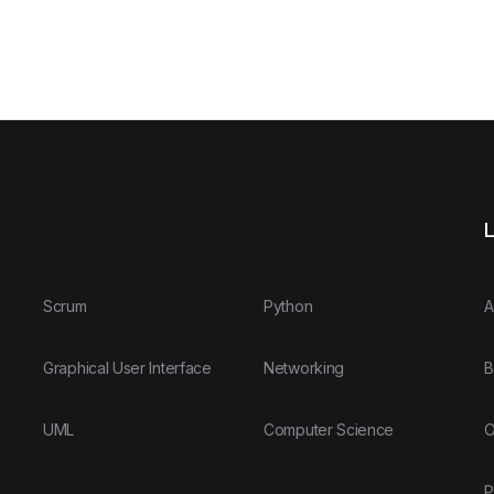
L
Scrum
Python
A
Graphical User Interface
Networking
B
UML
Computer Science
O
P