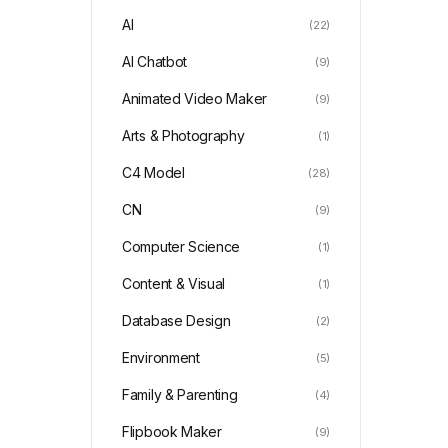
AI
(22)
AI Chatbot
(9)
Animated Video Maker
(9)
Arts & Photography
(1)
C4 Model
(28)
CN
(9)
Computer Science
(1)
Content & Visual
(1)
Database Design
(2)
Environment
(5)
Family & Parenting
(4)
Flipbook Maker
(9)