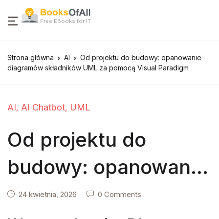
Free EBooks for IT
Strona główna
AI
Od projektu do budowy: opanowanie
diagramów składników UML za pomocą Visual Paradigm
AI
AI Chatbot
UML
,
,
Od projektu do
budowy: opanowanie
diagramów
24 kwietnia, 2026
0 Comments