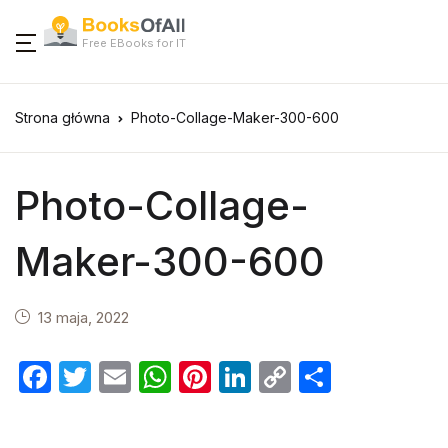
Free EBooks for IT
Strona główna
Photo-Collage-Maker-300-600
Photo-Collage-
Maker-300-600
13 maja, 2022
F
T
E
W
Pi
Li
C
S
a
w
m
h
nt
n
o
h
c
itt
ail
at
er
k
p
ar