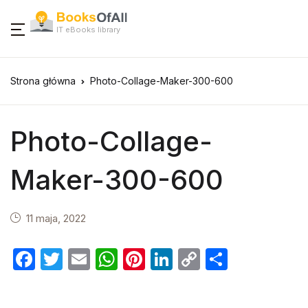
IT eBooks library
Strona główna
Photo-Collage-Maker-300-600
Photo-Collage-
Maker-300-600
11 maja, 2022
F
T
E
W
Pi
Li
C
S
a
w
m
h
nt
n
o
h
c
itt
ail
at
er
k
p
ar