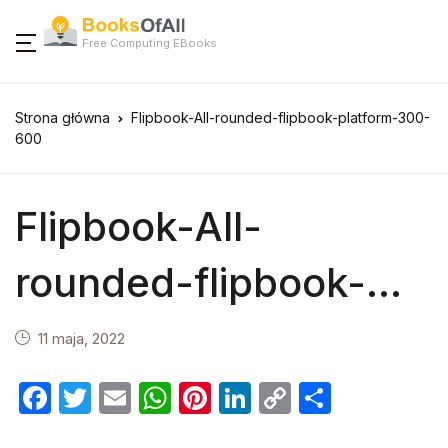
Free Computing EBooks
Strona główna
Flipbook-All-rounded-flipbook-platform-300-
600
Flipbook-All-
rounded-flipbook-
platform-300-600
11 maja, 2022
F
T
E
W
Pi
Li
C
S
a
w
m
h
nt
n
o
h